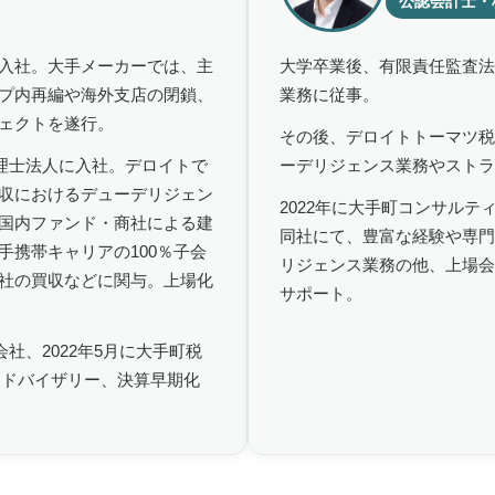
公認会計士・
入社。大手メーカーでは、主
大学卒業後、有限責任監査法
プ内再編や海外支店の閉鎖、
業務に従事。
ェクトを遂行。
その後、デロイトトーマツ税
税理士法人に入社。デロイトで
ーデリジェンス業務やストラ
収におけるデューデリジェン
2022年に大手町コンサル
国内ファンド・商社による建
同社にて、豊富な経験や専門
手携帯キャリアの100％子会
リジェンス業務の他、上場会
社の買収などに関与。上場化
サポート。
会社、2022年5月に大手町税
アドバイザリー、決算早期化