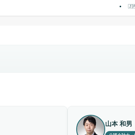
🇯
山本 和男