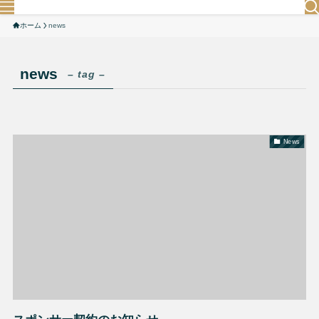
ホーム
news
news
– tag –
News